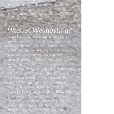
eingesetzten Webhosting Provider.
📅 Speicherdauer: abhängig vom jeweiligen
Provider, aber in der Regel 2 Wochen
⚖️ Rechtsgrundlagen: Art. 6 Abs. 1 lit.f DSGVO
(Berechtigte Interessen)
Was ist Webhosting?
Wenn Sie heutzutage Websites besuchen,
werden gewisse Informationen – auch
personenbezogene Daten – automatisch
erstellt und gespeichert, so auch auf dieser
Website. Diese Daten sollten möglichst
sparsam und nur mit Begründung verarbeitet
werden. Mit Website meinen wir übrigens die
Gesamtheit aller Webseiten auf einer Domain,
d.h. alles von der Startseite (Homepage) bis
hin zur aller letzten Unterseite (wie dieser
hier). Mit Domain meinen wir zum Beispiel
beispiel.de oder musterbeispiel.com.
Wenn Sie eine Website auf einem Bildschirm
ansehen möchten, verwenden Sie dafür ein
Programm, das sich Webbrowser nennt. Sie
kennen vermutlich einige Webbrowser beim
Namen: Google Chrome, Microsoft Edge,