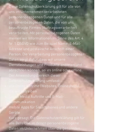
Diese Datenschutzerklärung gilt für alle von
uns im Unternehmen verarbeiteten
personenbezogenen Daten und für alle
personenbezogenen Daten, die von uns
beauftragte Firmen (Auftragsverarbeiter)
verarbeiten. Mit personenbezogenen Daten
meinen wir Informationen im Sinne des Art. 4
Nr. 1 DSGVO wie zum Beispiel Name, E-Mail-
Adresse und postalische Anschrift einer
Person. Die Verarbeitung personenbezogener
Daten sorgt dafür, dass wir unsere
Dienstleistungen und Produkte anbieten und
abrechnen können, sei es online oder offline.
Der Anwendungsbereich dieser
Datenschutzerklärung umfasst:
alle Onlineauftritte (Websites, Onlineshops),
die wir betreiben
Social Media Auftritte und E-Mail-
Kommunikation
mobile Apps für Smartphones und andere
Geräte
Kurz gesagt: Die Datenschutzerklärung gilt für
alle Bereiche, in denen personenbezogene
Daten im Unternehmen über die genannten