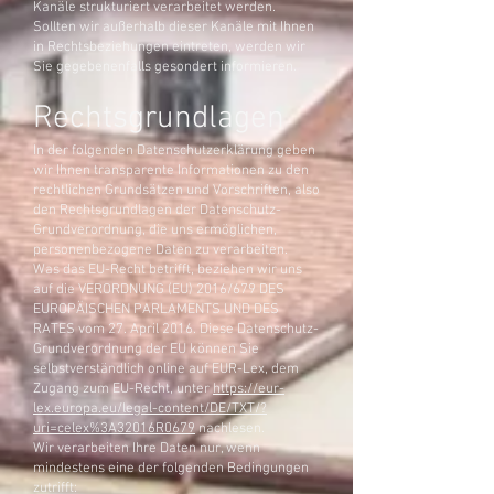
Kanäle strukturiert verarbeitet werden.
Sollten wir außerhalb dieser Kanäle mit Ihnen
in Rechtsbeziehungen eintreten, werden wir
Sie gegebenenfalls gesondert informieren.
Rechtsgrundlagen
In der folgenden Datenschutzerklärung geben
wir Ihnen transparente Informationen zu den
rechtlichen Grundsätzen und Vorschriften, also
den Rechtsgrundlagen der Datenschutz-
Grundverordnung, die uns ermöglichen,
personenbezogene Daten zu verarbeiten.
Was das EU-Recht betrifft, beziehen wir uns
auf die VERORDNUNG (EU) 2016/679 DES
EUROPÄISCHEN PARLAMENTS UND DES
RATES vom 27. April 2016. Diese Datenschutz-
Grundverordnung der EU können Sie
selbstverständlich online auf EUR-Lex, dem
Zugang zum EU-Recht, unter
https://eur-
lex.europa.eu/legal-content/DE/TXT/?
uri=celex%3A32016R0679
nachlesen.
Wir verarbeiten Ihre Daten nur, wenn
mindestens eine der folgenden Bedingungen
zutrifft: