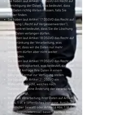
Sie haben laut Artikel 16 DSGVO ein Recht auf
Berichtigung der Daten, was bedeutet, dass
wir Daten richtig stellen müssen, falls Sie
Fehler finden.
Sie haben laut Artikel 17 DSGVO das Recht auf
Löschung („Recht auf Vergessenwerden“),
was konkret bedeutet, dass Sie die Löschung
Ihrer Daten verlangen dürfen.
Sie haben laut Artikel 18 DSGVO das Recht auf
Einschränkung der Verarbeitung, was
bedeutet, dass wir die Daten nur mehr
speichern dürfen aber nicht weiter
verwenden.
Sie haben laut Artikel 19 DSGVO das Recht auf
Datenübertragbarkeit, was bedeutet, dass wir
Ihnen auf Anfrage Ihre Daten in einem
gängigen Format zur Verfügung stellen.
Sie haben laut Artikel 21 DSGVO ein
Widerspruchsrecht, welches nach
Durchsetzung eine Änderung der Verarbeitung
mit sich bringt.
Wenn die Verarbeitung Ihrer Daten auf Artikel
6 Abs. 1 lit. e (öffentliches Interesse, Ausübung
öffentlicher Gewalt) oder Artikel 6 Abs. 1 lit. f
(berechtigtes Interesse) basiert, können Sie