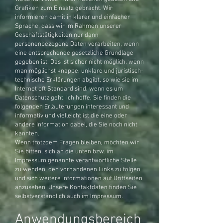
Grafiken zum Einsatz gebracht. Wir
informieren damit in klarer und einfacher
Sprache, dass wir im Rahmen unserer
Geschäftstätigkeiten nur dann
personenbezogene Daten verarbeiten, wenn
eine entsprechende gesetzliche Grundlage
gegeben ist. Das ist sicher nicht möglich, wenn
man möglichst knappe, unklare und juristisch-
technische Erklärungen abgibt, so wie sie im
Internet oft Standard sind, wenn es um
Datenschutz geht. Ich hoffe, Sie finden die
folgenden Erläuterungen interessant und
informativ und vielleicht ist die eine oder
andere Information dabei, die Sie noch nicht
kannten.
Wenn trotzdem Fragen bleiben, möchten wir
Sie bitten, sich an die unten bzw. im
Impressum genannte verantwortliche Stelle
zu wenden, den vorhandenen Links zu folgen
und sich weitere Informationen auf Drittseiten
anzusehen. Unsere Kontaktdaten finden Sie
selbstverständlich auch im Impressum.
Anwendungsbereich