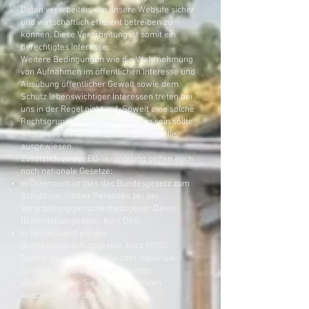
Daten verarbeiten, um unsere Website sicher
und wirtschaftlich effizient betreiben zu
können. Diese Verarbeitung ist somit ein
berechtigtes Interesse.
Weitere Bedingungen wie die Wahrnehmung
von Aufnahmen im öffentlichen Interesse und
Ausübung öffentlicher Gewalt sowie dem
Schutz lebenswichtiger Interessen treten bei
uns in der Regel nicht auf. Soweit eine solche
Rechtsgrundlage doch einschlägig sein sollte,
wird diese an der entsprechenden Stelle
ausgewiesen.
Zusätzlich zu der EU-Verordnung gelten auch
noch nationale Gesetze:
In Österreich ist dies das Bundesgesetz zum
Schutz natürlicher Personen bei der
Verarbeitung personenbezogener Daten
(Datenschutzgesetz), kurz DSG.
In Deutschland gilt das
Bundesdatenschutzgesetz, kurz BDSG.
Sofern weitere regionale oder nationale
Gesetze zur Anwendung kommen,
informieren wir Sie in den folgenden
Abschnitten darüber.