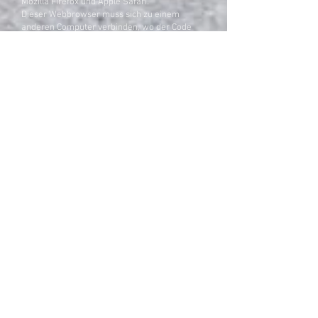
Mozilla Firefox und Apple Safari.
Dieser Webbrowser muss sich zu einem
anderen Computer verbinden, wo der Code
der Website gespeichert ist: dem Webserver.
Der Betrieb eines Webservers ist eine
komplizierte und aufwendige Aufgabe,
weswegen dies in der Regel von
professionellen Anbietern, den Providern,
übernommen wird. Diese bieten Webhosting
an und sorgen damit für eine verlässliche und
fehlerfreie Speicherung der Daten von
Websites.
Bei der Verbindungsaufnahme des Browsers
auf Ihrem Computer (Desktop, Laptop,
Smartphone) und während der
Datenübertragung zu und vom Webserver
kann es zu einer Verarbeitung
personenbezogener Daten kommen.
Einerseits speichert Ihr Computer Daten,
andererseits muss auch der Webserver Daten
eine Zeit lang speichern, um einen
ordentlichen Betrieb zu gewährleisten.
Zur Veranschaulichung:
Warum verarbeiten