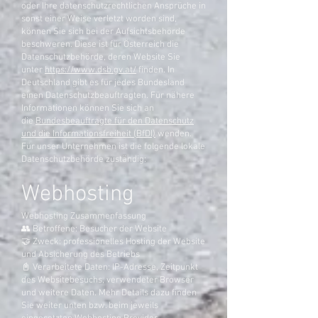
oder Ihre datenschutzrechtlichen Ansprüche in
sonst einer Weise verletzt worden sind,
können Sie sich bei der Aufsichtsbehörde
beschweren. Diese ist für Österreich die
Datenschutzbehörde, deren Website Sie
unter
https://www.dsb.gv.at/
finden. In
Deutschland gibt es für jedes Bundesland
einen Datenschutzbeauftragten. Für nähere
Informationen können Sie sich an
die
Bundesbeauftragte für den Datenschutz
und die Informationsfreiheit (BfDI)
wenden.
Für unser Unternehmen ist die folgende lokale
Datenschutzbehörde zuständig:
Webhosting
Webhosting Zusammenfassung
👥 Betroffene: Besucher der Website
🤝 Zweck: professionelles Hosting der Website
und Absicherung des Betriebs
📓 Verarbeitete Daten: IP-Adresse, Zeitpunkt
des Websitebesuchs, verwendeter Browser
und weitere Daten. Mehr Details dazu finden
Sie weiter unten bzw. beim jeweils