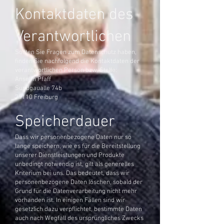
Kontaktdaten des
Verantwortlichen
Sollten Sie Fragen zum Datenschutz haben,
finden Sie nachfolgend die Kontaktdaten der
verantwortlichen Person bzw. Stelle:
Anselm Pfaff
Sundgaualle 74b
79110 Freiburg
Speicherdauer
Dass wir personenbezogene Daten nur so
lange speichern, wie es für die Bereitstellung
unserer Dienstleistungen und Produkte
unbedingt notwendig ist, gilt als generelles
Kriterium bei uns. Das bedeutet, dass wir
personenbezogene Daten löschen, sobald der
Grund für die Datenverarbeitung nicht mehr
vorhanden ist. In einigen Fällen sind wir
gesetzlich dazu verpflichtet, bestimmte Daten
auch nach Wegfall des ursprüngliches Zwecks