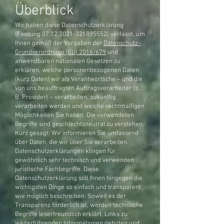
Überblick
Wir haben diese Datenschutzerklärung
(Fassung
07.12.2021-321895552)
verfasst, um
Ihnen gemäß der Vorgaben der
Datenschutz-
Grundverordnung (EU) 2016/679
und
anwendbaren nationalen Gesetzen zu
erklären, welche personenbezogenen Daten
(kurz Daten) wir als Verantwortliche – und die
von uns beauftragten Auftragsverarbeiter (z.
B. Provider) – verarbeiten, zukünftig
verarbeiten werden und welche rechtmäßigen
Möglichkeiten Sie haben. Die verwendeten
Begriffe sind geschlechtsneutral zu verstehen.
Kurz gesagt: Wir informieren Sie umfassend
über Daten, die wir über Sie verarbeiten.
Datenschutzerklärungen klingen für
gewöhnlich sehr technisch und verwenden
juristische Fachbegriffe. Diese
Datenschutzerklärung soll Ihnen hingegen die
wichtigsten Dinge so einfach und transparent
wie möglich beschreiben. Soweit es der
Transparenz förderlich ist, werden technische
Begriffe leserfreundlich erklärt, Links zu
weiterführenden Informationen geboten und