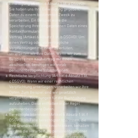
Einwilligung (Artikel 6 Absatz 1 lit. a DSGVO):
Sie haben uns Ihre Einwilligung gegeben,
Daten zu einem bestimmten Zweck zu
verarbeiten. Ein Beispiel wäre die
Speicherung Ihrer eingegebenen Daten eines
Kontaktformulars.
Vertrag (Artikel 6 Absatz 1 lit. b DSGVO): Um
einen Vertrag oder vorvertragliche
Verpflichtungen mit Ihnen zu erfüllen,
verarbeiten wir Ihre Daten. Wenn wir zum
Beispiel einen Kaufvertrag mit Ihnen
abschließen, benötigen wir vorab
personenbezogene Informationen.
Rechtliche Verpflichtung (Artikel 6 Absatz 1 lit.
c DSGVO): Wenn wir einer rechtlichen
Verpflichtung unterliegen, verarbeiten wir Ihre
Daten. Zum Beispiel sind wir gesetzlich
verpflichtet Rechnungen für die Buchhaltung
aufzuheben. Diese enthalten in der Regel
personenbezogene Daten.
Berechtigte Interessen (Artikel 6 Absatz 1 lit. f
DSGVO): Im Falle berechtigter Interessen, die
Ihre Grundrechte nicht einschränken, behalten
wir uns die Verarbeitung personenbezogener
Daten vor. Wir müssen zum Beispiel gewisse