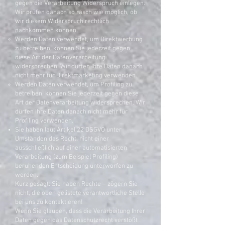
gegen die Verarbeitung Widerspruch einlegen.
Wir prüfen danach so rasch wie möglich, ob
wir diesem Widerspruch rechtlich
nachkommen können.
Werden Daten verwendet, um Direktwerbung
zu betreiben, können Sie jederzeit gegen
diese Art der Datenverarbeitung
widersprechen. Wir dürfen Ihre Daten danach
nicht mehr für Direktmarketing verwenden.
Werden Daten verwendet, um Profiling zu
betreiben, können Sie jederzeit gegen diese
Art der Datenverarbeitung widersprechen. Wir
dürfen Ihre Daten danach nicht mehr für
Profiling verwenden.
Sie haben laut Artikel 22 DSGVO unter
Umständen das Recht, nicht einer
ausschließlich auf einer automatisierten
Verarbeitung (zum Beispiel Profiling)
beruhenden Entscheidung unterworfen zu
werden.
Kurz gesagt: Sie haben Rechte – zögern Sie
nicht, die oben gelistete verantwortliche Stelle
bei uns zu kontaktieren!
Wenn Sie glauben, dass die Verarbeitung Ihrer
Daten gegen das Datenschutzrecht verstößt